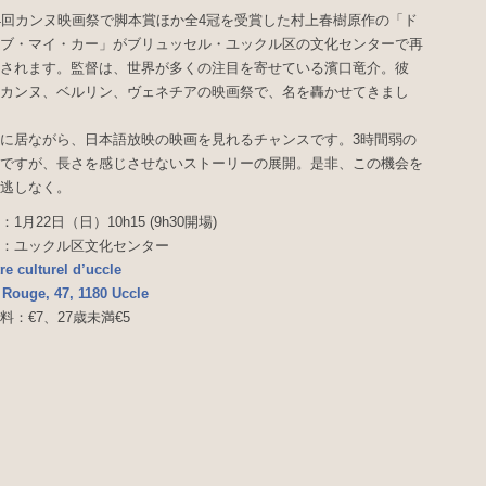
4回カンヌ映画祭で脚本賞ほか全4冠を受賞した村上春樹原作の「ド
ブ・マイ・カー」がブリュッセル・ユックル区の文化センターで再
されます。監督は、世界が多くの注目を寄せている濱口竜介。彼
カンヌ、ベルリン、ヴェネチアの映画祭で、名を轟かせてきまし
に居ながら、日本語放映の映画を見れるチャンスです。3時間弱の
ですが、長さを感じさせないストーリーの展開。是非、この機会を
逃しなく。
：1月22日（日）10h15 (9h30開場)
：ユックル区文化センター
re culturel d’uccle
 Rouge, 47, 1180 Uccle
料：€7、27歳未満€5