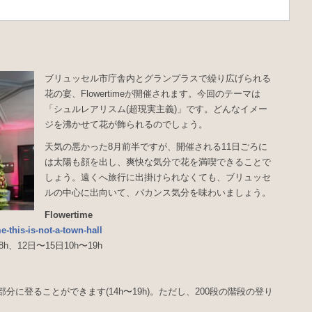
ブリュッセル市庁舎内とグランプラスで繰り広げられる
花の宴、Flowertimeが開催されます。今回のテーマは
「シュルレアリスム(超現実主義)」です。どんなイメー
ジを沸かせて花が飾られるのでしょう。
天気の悪かった8月前半ですが、開催される11日ごろに
は太陽も顔を出し、爽快な気分で花を満喫できることで
しょう。遠くへ旅行に出掛けられなくても、ブリュッセ
ルの中心に出向いて、バカンス気分を味わいましょう。
Flowertime
e-this-is-not-a-town-hall
8h、12日〜15日10h〜19h
に登ることができます(14h〜19h)。ただし、200段の階段の登り