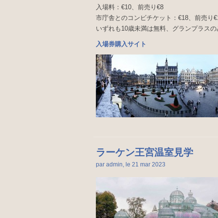
入場料：€10、前売り€8
市庁舎とのコンビチケット：€18、前売り€
いずれも10歳未満は無料、グランプラスの
入場券購入サイト
ラーケン王宮温室見学
par admin, le 21 mar
2023