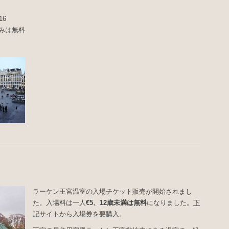
16
みは無料
ラーケン王宮温室の入場チケット販売が開始されまし
た。入場料は一人
€5、12歳未満は無料
になりました。
下
記サイトから入場券を要購入
。