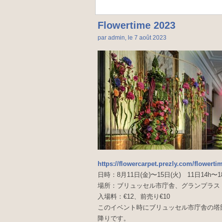
Flowertime 2023
par admin, le 7 août
2023
https://flowercarpet.prezly.com/flowertim
日時：8月11日(金)〜15日(火) 11日14h〜1
場所：ブリュッセル市庁舎、グランプラス
入場料：€12、前売り€10
このイベント時にブリュッセル市庁舎の塔部分
降りです。