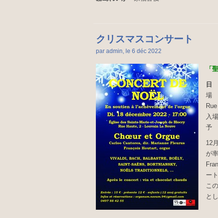
クリスマスコンサート
par admin, le 6 déc
2022
「
日 
場 所
Rue 
入場
予 約
12
が率
Fr
ー
こ
と