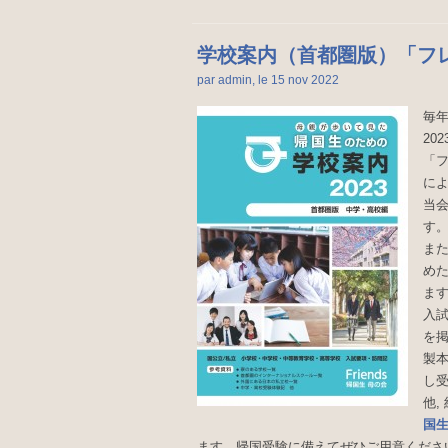
学校案内（首都圏版）「フレ
par admin, le 15 nov
2022
毎
20
「フ
に
当
す
ま
め
ま
入
を
製本
し受
他,
国生
ます。帰国受験に備えてぜひご用意くださ