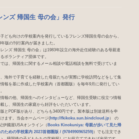
ンズ 帰国生 母の会」発行
年子ども向けの学校案内を発行しているフレンズ帰国生母の会から、
23年版の刊行案内が届きました。
レンズ 帰国生 母の会」は1983年設立の海外赴任経験のある母親達
よるボランティア団体です。
会では、帰国生に関するメール相談や電話相談を無料で受けていま
。
た、海外で子育てを経験した母親たちが実際に学校訪問などをして集
た情報を基に作成した学校案内（首都圏版）を毎年9月に発行してい
す。
試情報の他、帰国生へのインタビューなど、帰国生受験に役立つ情報
掲載し、帰国生の家庭から好評をいただいています。
版とPDF版があり、どちらも3400円です。製本版は別途送料を申
けます。当会ホームページ(
http://fkikoku.sun.bindcloud.jp
） の
 紀伊國屋USAオンライン（
Books Kinokuniya: 母親が歩いて見た帰
のための学校案内 2023首都圏版 / (9784990965259)
）でも注文でき
い。帰国後の子どもたちの学校探しにお役立てできれば光栄です。