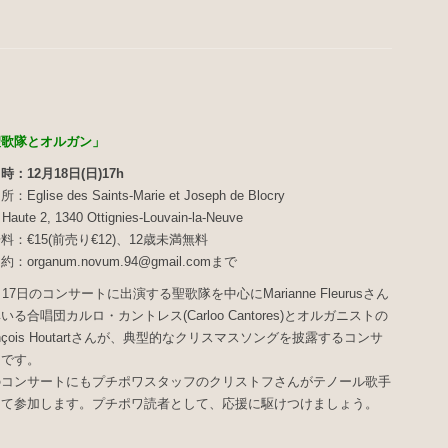
聖歌隊とオルガン」
時：12月18日(日)17h
：Eglise des Saints-Marie et Joseph de Blocry
Haute 2, 1340 Ottignies-Louvain-la-Neuve
料：€15(前売り€12)、12歳未満無料
：organum.novum.94@gmail.comまで
月17日のコンサートに出演する聖歌隊を中心にMarianne Fleurusさん
いる合唱団カルロ・カントレス(Carloo Cantores)とオルガニストの
ançois Houtartさんが、典型的なクリスマスソングを披露するコンサ
トです。
のコンサートにもプチポワスタッフのクリストフさんがテノール歌手
して参加します。プチポワ読者として、応援に駆けつけましょう。