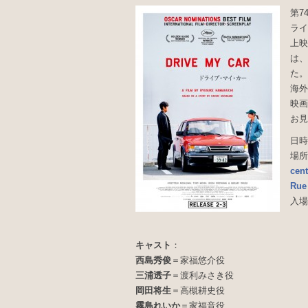
第7
ライ
上映
は、
た。
海外
映画
お見
日時
場所
cent
Rue
入場
キャスト
：
西島秀俊
＝家福悠介役
三浦透子
＝渡利みさき役
岡田将生
＝高槻耕史役
霧島れいか
＝家福音役