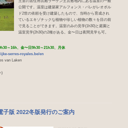
王室の居住用宮殿ラーケン王宮敷地内にある温室の一般
公開です。温室は建築家アルフォンス・バレがレオポル
ド2世の依頼を受け建築したもので、当時から育成され
ているエキゾチックな植物や珍しい植物の数々を目の前
で見ることができます。温室のみの見学(1h30)と庭園と
温室見学(2h30)の2種がある。金〜日は夜間見学も可。
9h30～16h、金〜日
9h30～21h30、
月休
lijke-serres-royales.be/en
res van Laken
い)
電子版 2022冬版発行のご案内