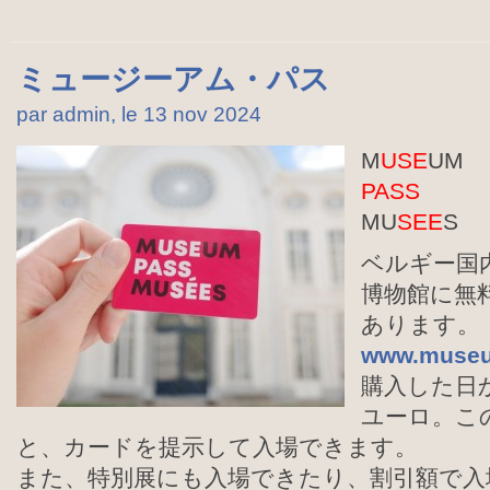
ミュージーアム・パス
par admin, le 13 nov
2024
M
USE
UM
PASS
MU
SEE
S
ベルギー国内
博物館に無
あります。
www.museu
購入した日か
ユーロ。こ
と、カードを提示して入場できます。
また、特別展にも入場できたり、割引額で入