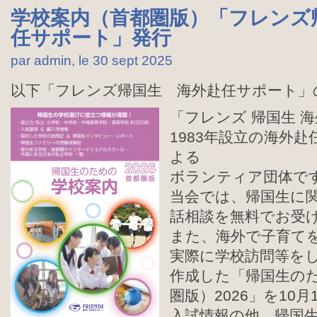
学校案内（首都圏版）「フレンズ
任サポート」発行
par admin, le 30 sept
2025
以下「フレンズ帰国生 海外赴任サポート」
「フレンズ 帰国生 
1983年設立の海外
よる
ボランティア団体で
当会では、帰国生に
話相談を無料でお受
また、海外で子育て
実際に学校訪問等を
作成した「帰国生の
圏版）2026」を10
入試情報の他、帰国