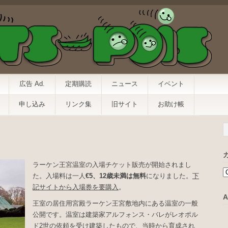
広告 Ad.
定期購読
ニュース
イベント
申し込み
リンク集
旧サイト
お助け帳
ラーケン王宮温室の入場チケット販売が開始されまし
た。入場料は一人
€5、12歳未満は無料
になりました。
下
記サイトから入場券を要購入
。
A
王室の居住用宮殿ラーケン王宮敷地内にある温室の一般
公開です。温室は建築家アルフォンス・バレがレオポル
ド2世の依頼を受け建築したもので、当時から育成され