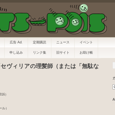
広告 Ad.
定期購読
ニュース
イベント
申し込み
リンク集
旧サイト
お助け帳
Siviglia 「セヴィリアの理髪師（または「無駄な
816）
A
ノール）