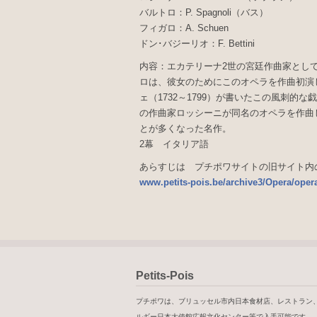
バルトロ：P. Spagnoli（バス）
フィガロ：A. Schuen
ドン･バジーリオ：F. Bettini
内容：エカテリーナ2世の宮廷作曲家とし
ロは、彼女のためにこのオペラを作曲初演
ェ（1732～1799）が書いたこの風刺
の作曲家ロッシーニが同名のオペラを作曲
とが多くなった名作。
2幕 イタリア語
あらすじは プチポワサイトの旧サイト内
www.petits-pois.be/archive3/Opera/oper
Petits-Pois
プチポワは、ブリュッセル市内日本食材店、レストラン
ルギー日本大使館広報文化センター等で入手可能です。