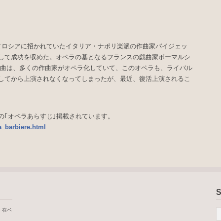
てロシアに招かれていたイタリア・ナポリ楽派の作曲家パイジェッ
して成功を収めた。オペラの基となるフランスの戯曲家ボーマルシ
的な戯曲は、多くの作曲家がオペラ化していて、このオペラも、ライバル
してから上演されなくなってしまったが、最近、復活上演されるこ
の｢オペラあらすじ｣掲載されています。
a_barbiere.html
S
、在ベ
 →