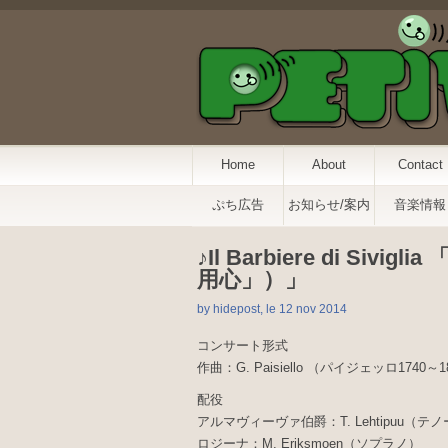
Home
About
Contact
ぷち広告
お知らせ/案内
音楽情報
♪Il Barbiere di 
用心」）」
by hidepost, le 12 nov 2014
コンサート形式
作曲：G. Paisiello （パイジェッロ1740～1
配役
アルマヴィーヴァ伯爵：T. Lehtipuu（テ
ロジーナ：M. Eriksmoen（ソプラノ）