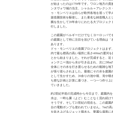
が始まったのは1758年です。ワロン地方の貴
ンヌヴォワ城の当主、シャルル＝アレクシス
ゥ・モンペリエは自らが欧州各地を巡って学
築造園技術を駆使し、また著名な鋳造職人と
腕を生かして20年余りにわたる大プロジェク
行しました。
この庭園がベルギーだけでなくヨーロッパで
の庭園として特に注目を浴びている理由は「
あります。
ドゥ・モンペリエの造園プロジェクトはまず
内で最も標高の高い場所に長さ400mの運河を
とから始まりました。それが完成すると、近
ォンテニー池から水が引き込まれ、次に28ha
全体にその水を行き渡らせるための複雑な地
が張り巡らされました。最後にその水を庭園
として生かすため、20余りの池や堀、滝や噴
ち密な計画と計算に基づき、一つ一つ作り上
ていきました。
約2世紀半前の完成時から今日まで、庭園内を
水は、一時も澱（よど）むことなく流れ続け
そうです。そして21世紀の現在も、この庭園
台の電動ポンプも使われていません。7mの高
を吹き上げるジェット噴水も、華麗な扇形に