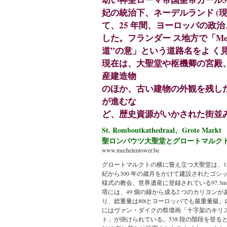
妃の統治下、ネーデルランド (
て、25 年間、ヨーロッパの政
した。フランダー ス地方で「Mechel
道”の意」という道路名をよ く
現在は、大聖堂や枢機卿の宮殿
産建造物
のほか、古い建物の外観を残し
が進むな
ど、歴史資源がいかされた街並み
St. Romboutkathedraal、Grote Markt
聖ロンバウツ大聖堂とグロートマルク
www.mechelentower.be
グロートマルクトの横に聳え立つ大聖堂は、13
紀から300 年の歳月をかけて建設されたゴシ
様式の教会。世界遺産に登録されている97.3m
塔には、49 個の鐘から成る2 つのカリヨンが
り、総重量は80tとヨーロッパでも最重量級。
にはヴァン・ダイクの祭壇画「十字架のキリ
ト」が掛けられている。538 段の階段を登る