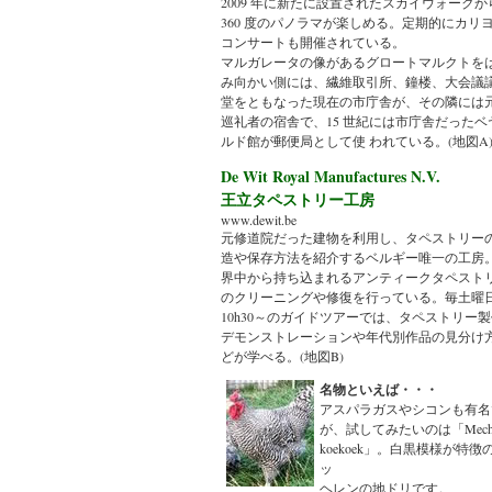
2009 年に新たに設置されたスカイウォークか
360 度のパノラマが楽しめる。定期的にカリ
コンサートも開催されている。
マルガレータの像があるグロートマルクトを
み向かい側には、繊維取引所、鐘楼、大会議
堂をともなった現在の市庁舎が、その隣には
巡礼者の宿舎で、15 世紀には市庁舎だったベ
ルド館が郵便局として使 われている。(地図A
De Wit Royal Manufactures N.V.
王立タペストリー工房
www.dewit.be
元修道院だった建物を利用し、タペストリー
造や保存方法を紹介するベルギー唯一の工房
界中から持ち込まれるアンティークタペスト
のクリーニングや修復を行っている。毎土曜
10h30～のガイドツアーでは、タペストリー
デモンストレーションや年代別作品の見分け
どが学べる。(地図B)
名物といえば・・・
アスパラガスやシコンも有名
が、試してみたいのは「Meche
koekoek」。白黒模様が特徴
ッ
ヘレンの地ドリです。