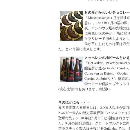
月の形がかわいいチョコレー
「Maneblussertjes ( 月を消す
意)」。1687 年1 月の霧の深
夜、ロンバウツ塔の先端にほ
に黄色い火の手が！ 塔に登
ケツリレーで消火しようとし
民が目にしたものは実は月だ
た、という話に由来します。
メッヘレンの地ビールといえ
「Het Anker」(www.hetanker.b
醸造所が造るGouden Carolus
Cuvee van de Keizer、 Gouden
Carolus Ambrio など。醸造
学ツアーや併設のブラッスリ
(現在改装中)もあります。(地図C)
そのほかにも・・・
昇天祭直前の日曜日には、2,000 人以上が参
ベルギー最古の歴史宗教行列「ハンスウェイ
聖母行列」(2010 年は5 月9 日)が開催されま
た、9 月の第2 日曜日、グロートマルクトに
プラスチック製の鐘を投げるGuild day では、