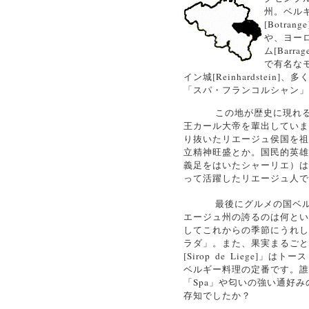
州。ベル
[
Botrange
や、ヨー
ム[
Barrag
で有名な
イン城[
Reinhardstein
]、多
「スパ・フランコルシャン」
この地が歴史に現れ
王カール大帝を輩出していま
り抜いたリエージュ侯国を祖
立精神旺盛とか。国民的英雄
義足をはいたシャーリエ）は
って活躍したリエージュ人で
最後にグルメの国ベ
エージュ州の誇るのは何とい
してこれからの季節にうれし
ラダ」。また、果実まるごと
[
Sirop de Liege
]」はトー
ベルギー料理の定番です。誰
「Spa」や匂いの強い通好み
存知でしたか？