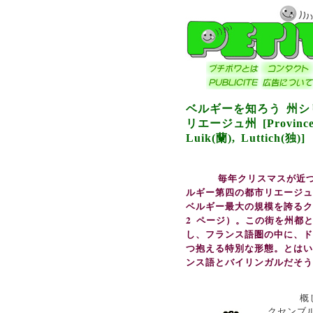
ベルギーを知ろう 州シ
リエージュ州 [Province 
Luik(蘭), Luttich(独)]
毎年クリスマスが近
ルギー第四の都市リエージュ
ベルギー最大の規模を誇るク
2 ページ）。この街を州都
し、フランス語圏の中に、ド
つ抱える特別な形態。とはい
ンス語とバイリンガルだそう
概して
クセンブ